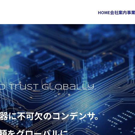
HOME
会社案内
事
d trust globally.
器に不可欠の
コンデンサ。
頼をグローバルに。