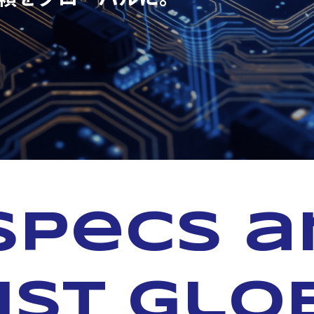
specs 
ust glo