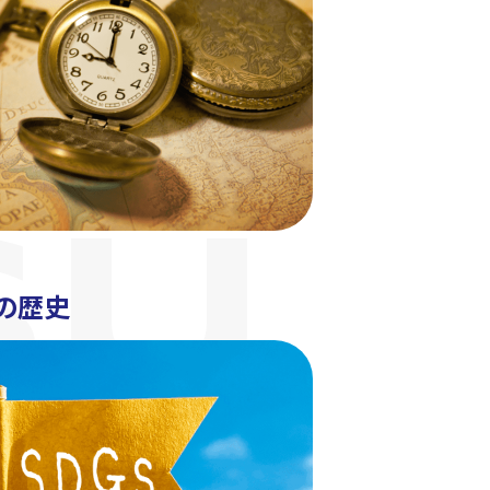
SU
Uの歴史