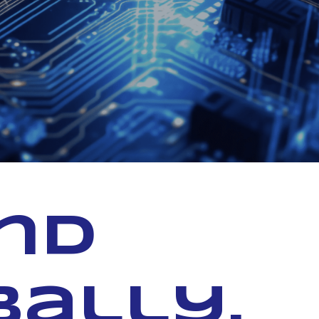
and
bally.