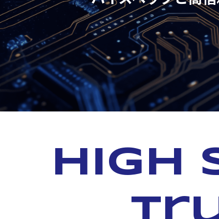
High 
tr