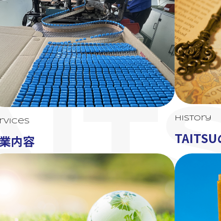
AIT
History
rvices
TAITS
業内容