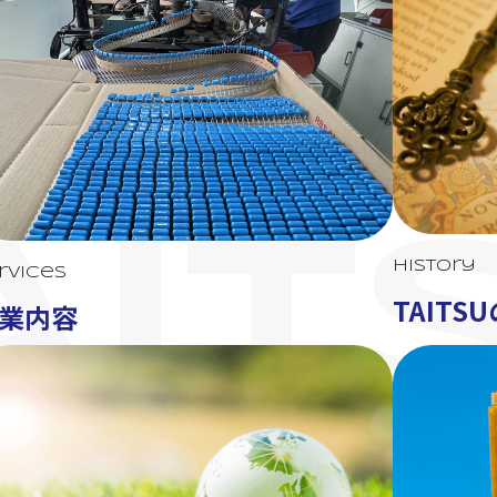
AIT
History
rvices
TAITS
業内容