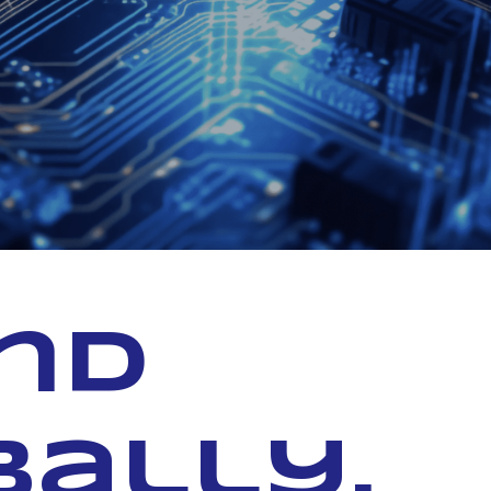
and
bally.