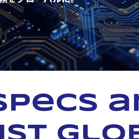
specs 
ust glo