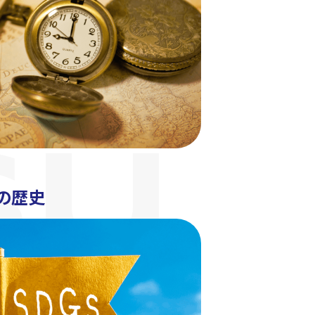
SU
Uの歴史