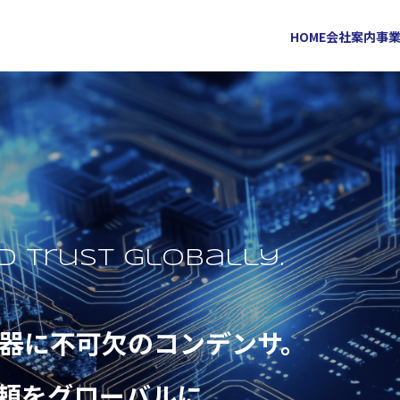
HOME
会社案内
事
d trust globally.
器に不可欠の
コンデンサ。
頼をグローバルに。