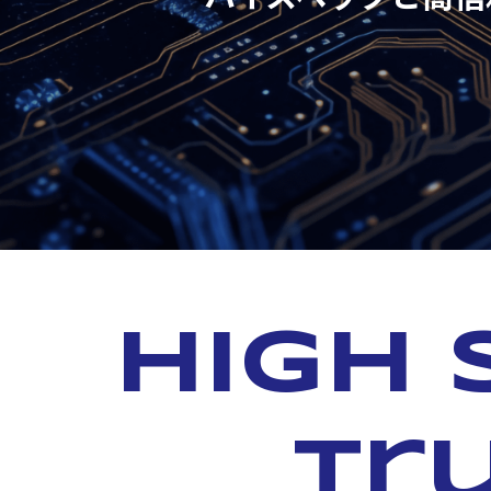
High 
tr