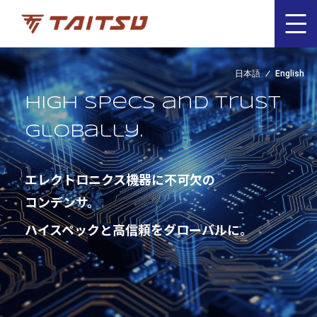
日本語
English
High specs and trust
globally.
エレクトロニクス機器に不可欠の
コンデンサ。
ハイスペックと高信頼をグローバルに。