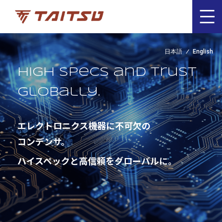
日本語
English
High specs and trust
globally.
エレクトロニクス機器に不可欠の
コンデンサ。
ハイスペックと高信頼をグローバルに。