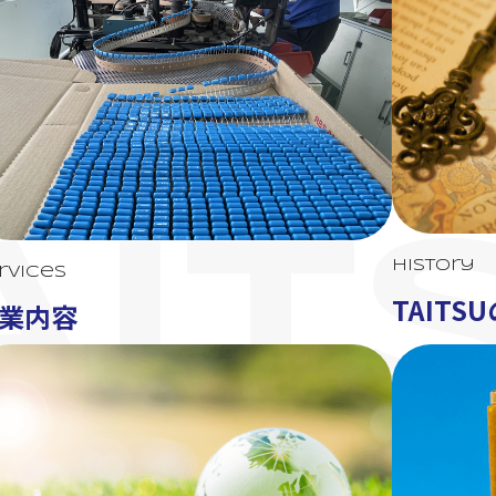
AIT
History
rvices
TAITS
業内容