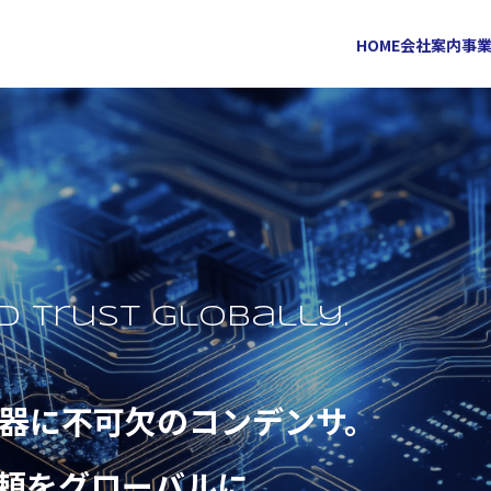
HOME
会社案内
事
d trust globally.
器に不可欠の
コンデンサ。
頼をグローバルに。