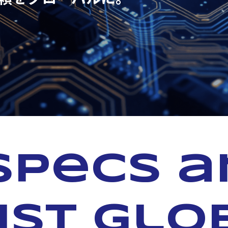
specs 
ust glo