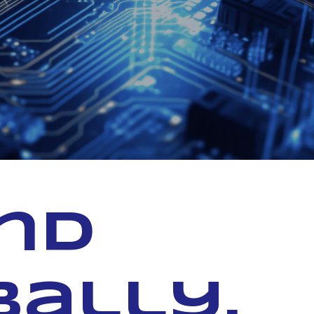
and
bally.