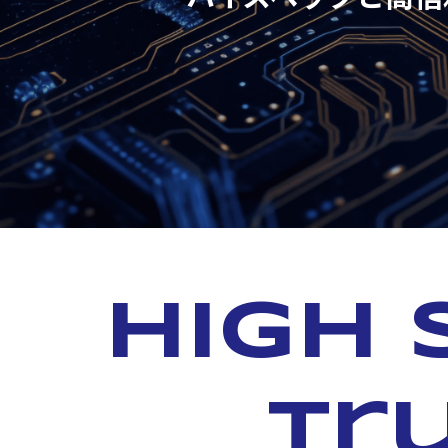
High 
tr