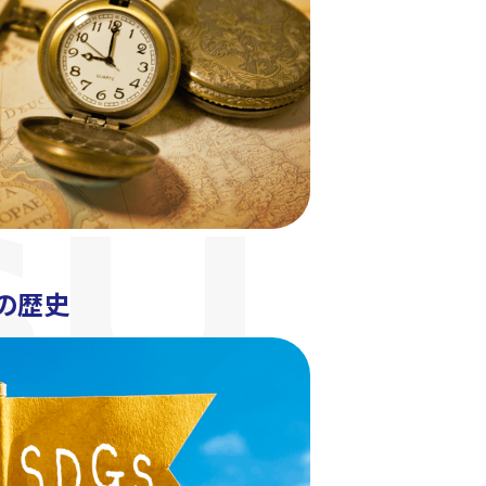
SU
Uの歴史