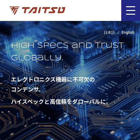
日本語
English
High specs and trust
globally.
エレクトロニクス機器に不可欠の
コンデンサ。
ハイスペックと高信頼をグローバルに。