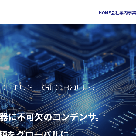
HOME
会社案内
事
d trust globally.
器に不可欠の
コンデンサ。
頼をグローバルに。