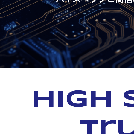
High 
tr