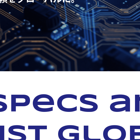
specs 
ust glo