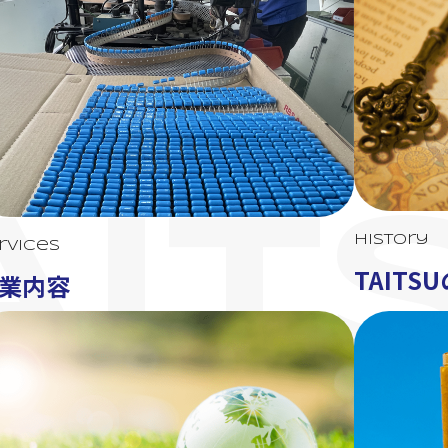
AIT
History
rvices
TAITS
業内容