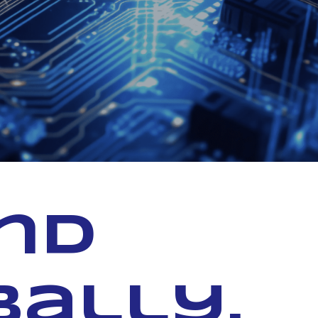
and
bally.