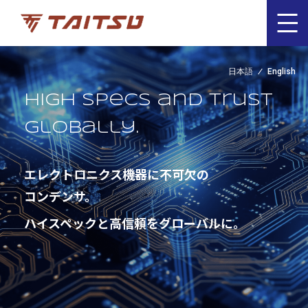
日本語
English
High specs and trust
globally.
エレクトロニクス機器に不可欠の
コンデンサ。
ハイスペックと高信頼をグローバルに。