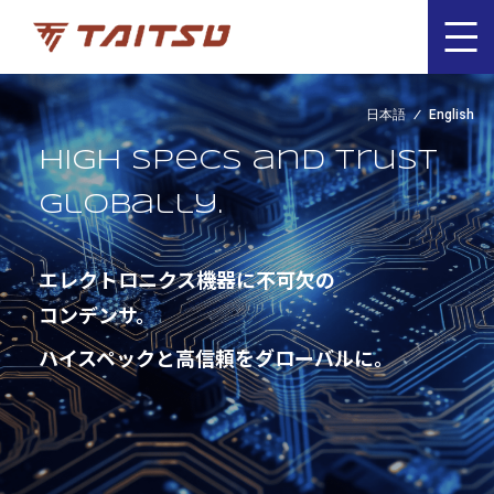
日本語
English
High specs and trust
globally.
エレクトロニクス機器に不可欠の
コンデンサ。
ハイスペックと高信頼をグローバルに。