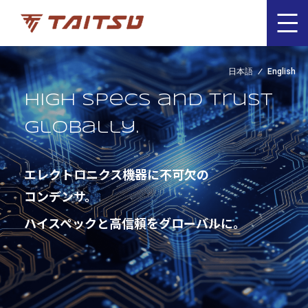
日本語
English
High specs and trust
globally.
エレクトロニクス機器に不可欠の
コンデンサ。
ハイスペックと高信頼をグローバルに。