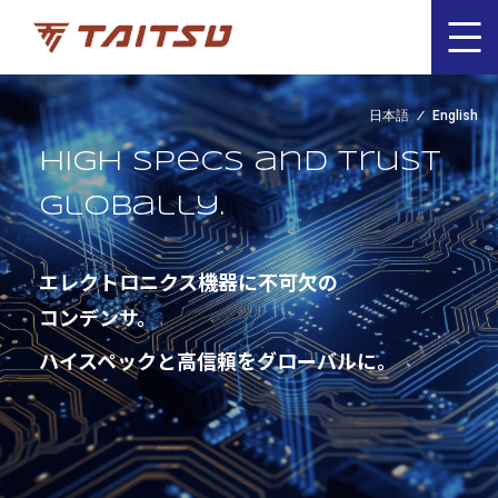
日本語
English
High specs and trust
globally.
エレクトロニクス機器に不可欠の
コンデンサ。
ハイスペックと高信頼をグローバルに。