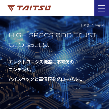
日本語
English
High specs and trust
globally.
エレクトロニクス機器に不可欠の
コンデンサ。
ハイスペックと高信頼をグローバルに。