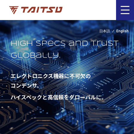
日本語
English
High specs and trust
globally.
エレクトロニクス機器に不可欠の
コンデンサ。
ハイスペックと高信頼をグローバルに。