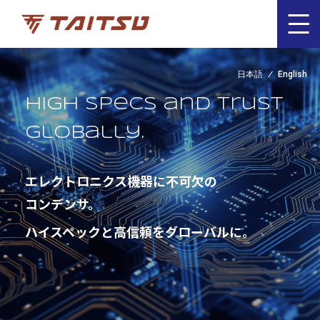
日本語
English
High specs and trust
globally.
エレクトロニクス機器に不可欠の
コンデンサ。
ハイスペックと高信頼をグローバルに。